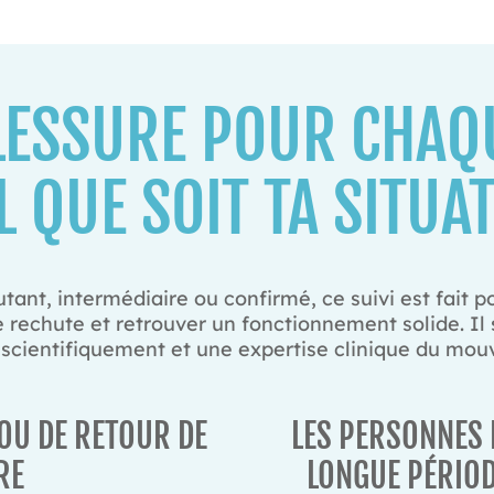
BLESSURE POUR CHAQU
L QUE SOIT TA SITUA
tant, intermédiaire ou confirmé, ce suivi est fait p
de rechute et retrouver un fonctionnement solide. Il
 scientifiquement et une expertise clinique du mo
 OU DE RETOUR DE
LES PERSONNES 
RE
LONGUE PÉRIOD