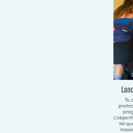
Lan
Tu 
protoc
prog
L’objecti
tel qu
maxim