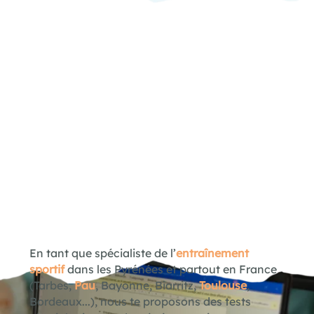
En tant que spécialiste de l’
entraînement
sportif
dans les Pyrénées et partout en France
(Tarbes,
Pau
, Bayonne, Biarritz,
Toulouse
,
Bordeaux...), nous te proposons des tests