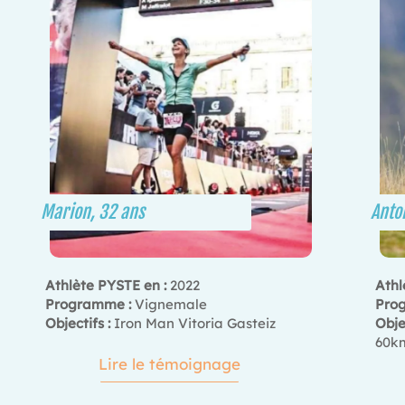
Marion, 32 ans
Anto
Athlète PYSTE en :
2022
Athl
Programme :
Vignemale
Pro
Objectifs :
Iron Man Vitoria Gasteiz
Objec
60k
Lire le témoignage