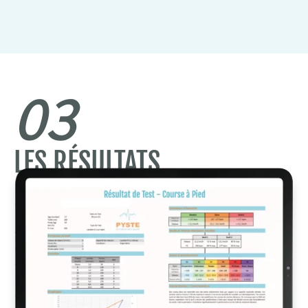
03
LES RÉSULTATS
À la suite du test sportif, tu reçois une fiche
récapitulative avec :
• tes résultats chiffrés des tests ;
• tes zones d’intensité et tes repères d’entraînement ;
• tes seuils et ton potentiel aérobie : VMA ou PMA,
selon la discipline ;
• tes priorités d’entraînement : ce qui va te faire