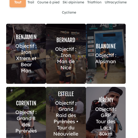
Tout
Trail
Course à pied
Ski alpinisme
Triathlon
Ultracyclisme
Cyclisme
BENJAMIN
BERNARD
Objectif :
BLANDINE
Objectif :
Iron
Iron
Objectif :
Xtrem et
Man de
Alpsman
Bear
Nice
Man
ESTELLE
JÉRÉMY
Objectif :
CORENTIN
Grand
Objectif :
Objectif :
Raid des
GRP
Grand 8
Pyrénées •
Tour des
des
Tour du
Lacs
Pyrénées
Néouvielle
80km