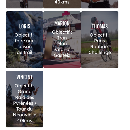
40kms
MARION
LORIS
THOMAS
Objectif :
Objectif :
Objectif :
Iron
faire une
Paris
Man
saison
Roubaix
Vitoria
de trail
Challenge
Gasteiz
VINCENT
Objectif :
Grand
Raid des
Pyrénées •
Tour du
Néouvielle
40kms